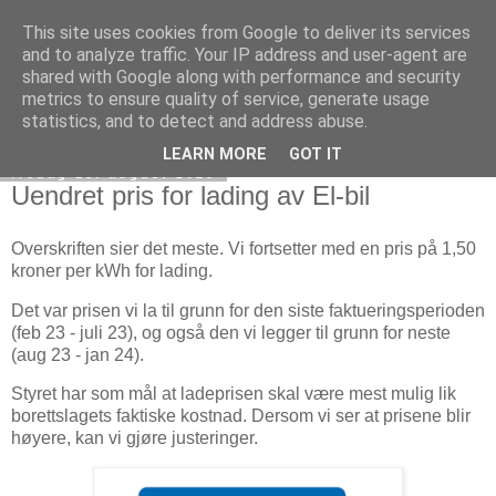
This site uses cookies from Google to deliver its services
Verksgata borettslag
and to analyze traffic. Your IP address and user-agent are
shared with Google along with performance and security
metrics to ensure quality of service, generate usage
statistics, and to detect and address abuse.
▼
LEARN MORE
GOT IT
fredag 18. august 2023
Uendret pris for lading av El-bil
Overskriften sier det meste. Vi fortsetter med en pris på 1,50
kroner per kWh for lading.
Det var prisen vi la til grunn for den siste faktueringsperioden
(feb 23 - juli 23), og også den vi legger til grunn for neste
(aug 23 - jan 24).
Styret har som mål at ladeprisen skal være mest mulig lik
borettslagets faktiske kostnad. Dersom vi ser at prisene blir
høyere, kan vi gjøre justeringer.