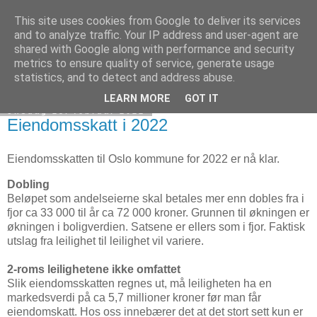
This site uses cookies from Google to deliver its services
Verksgata borettslag
and to analyze traffic. Your IP address and user-agent are
shared with Google along with performance and security
metrics to ensure quality of service, generate usage
statistics, and to detect and address abuse.
▼
LEARN MORE
GOT IT
onsdag 23. februar 2022
Eiendomsskatt i 2022
Eiendomsskatten til Oslo kommune for 2022 er nå klar.
Dobling
Beløpet som andelseierne skal betales mer enn dobles fra i
fjor ca 33 000 til år ca 72 000 kroner. Grunnen til økningen er
økningen i boligverdien. Satsene er ellers som i fjor. Faktisk
utslag fra leilighet til leilighet vil variere.
2-roms leilighetene ikke omfattet
Slik eiendomsskatten regnes ut, må leiligheten ha en
markedsverdi på ca 5,7 millioner kroner før man får
eiendomskatt. Hos oss innebærer det at det stort sett kun er