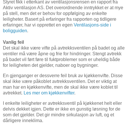
Styret fikk i etterkant av ventilasjonsrensen en rapport fra
Aktiv ventilasjon AS. Det overordnende inntrykket er at mye
på stell, men det er behov for oppfølging av enkelte
leiligheter. Basert på erfaringer fra rapporten og tidligere
erfaringer, har vi opprettet en egen
Ventilasjons-side i
boligguiden
.
Vanlig feil
Det skal ikke være vifte på avtrekksventilen på badet og alle
ventiler må være åpne og frie for hindringer. Stengt avtrekk
på badet vil ført føre til fuktproblemer som er uheldig både
for leiligheten det gjelder, naboer og bygninger.
En gjenganger er dessverre feil bruk av kjøkkenvifte. Disse
skal ikke være påkoblet avtrekksventilen. Det er viktig at
man har en kjøkkenvifte, men de skal ikke være koblet til
avtrekket.
Les mer om kjøkkenvifter
.
I enkelte leiligheter er avtrekksventil på kjøkkenet helt eller
delvis dekket igjen. Dette er ikke en gunstig løsning for de
som det gjelder. Det gir mindre sirkulasjon av luft, og et
dårligere inneklima.