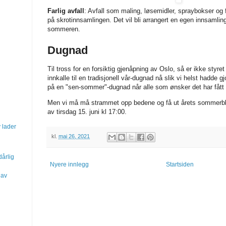
Farlig avfall
: Avfall som maling, løsemidler, spraybokser og
på skrotinnsamlingen. Det vil bli arrangert en egen innsamling 
sommeren.
Dugnad
Til tross for en forsiktig gjenåpning av Oslo, så er ikke styr
innkalle til en tradisjonell vår-dugnad nå slik vi helst hadde gjo
på en "sen-sommer"-dugnad når alle som ønsker det har fått
Men vi må må strammet opp bedene og få ut årets sommerblom
av tirsdag 15. juni kl 17:00.
 lader
kl.
mai 26, 2021
dårlig
Nyere innlegg
Startsiden
 av