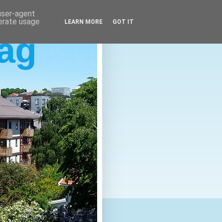
 user-agent
nerate usage
LEARN MORE
GOT IT
lag