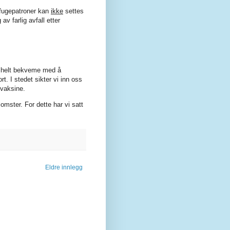
 fugepatroner kan
ikke
settes
av farlig avfall etter
et helt bekveme med å
rt. I stedet sikter vi inn oss
 vaksine.
ster. For dette har vi satt
Eldre innlegg