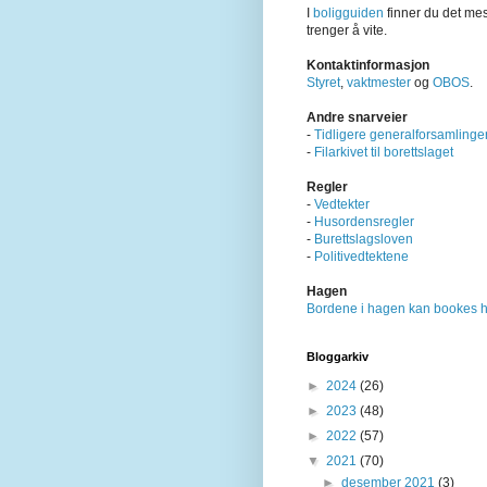
I
boligguiden
finner du det me
trenger å vite.
Kontaktinformasjon
Styret
,
vaktmester
og
OBOS
.
Andre snarveier
-
Tidligere generalforsamlinge
-
Filarkivet til borettslaget
Regler
-
Vedtekter
-
Husordensregler
-
Burettslagsloven
-
Politivedtektene
Hagen
Bordene i hagen kan bookes h
Bloggarkiv
►
2024
(26)
►
2023
(48)
►
2022
(57)
▼
2021
(70)
►
desember 2021
(3)