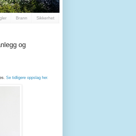
gler
Brann
Sikkerhet
anlegg og
res.
Se tidligere oppslag her.