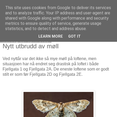
This site uses cookies from Google to deliver its services
Verksgata borettslag
and to analyze traffic. Your IP address and user-agent are
shared with Google along with performance and security
metrics to ensure quality of service, generate usage
statistics, and to detect and address abuse.
▼
LEARN MORE
GOT IT
mandag 12. april 2021
Nytt utbrudd av møll
Ved nyttår var det ikke så mye møll på loftene, men
situasjoen har nå endret seg drastisk på loftet i både
Fjellgata 1 og Fjellgata 2A. De eneste loftene som er godt
stilt er som før Fjellgata 2D og Fjellgata 2E.