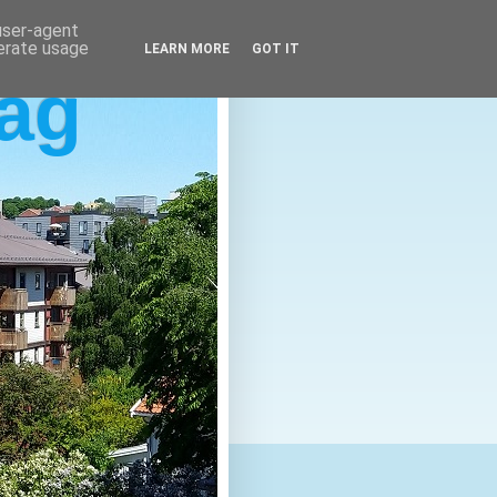
 user-agent
nerate usage
LEARN MORE
GOT IT
lag