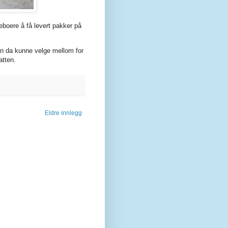
beboere å få levert pakker på
an da kunne velge mellom for
atten.
Eldre innlegg