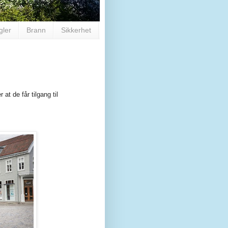
gler
Brann
Sikkerhet
t de får tilgang til