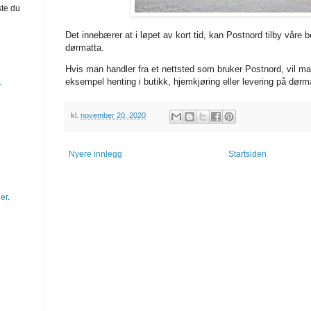
ste du
Det innebærer at i løpet av kort tid, kan Postnord tilby våre 
dørmatta.
Hvis man handler fra et nettsted som bruker Postnord, vil m
eksempel henting i butikk, hjemkjøring eller levering på dørm
r
kl.
november 20, 2020
Nyere innlegg
Startsiden
er
.