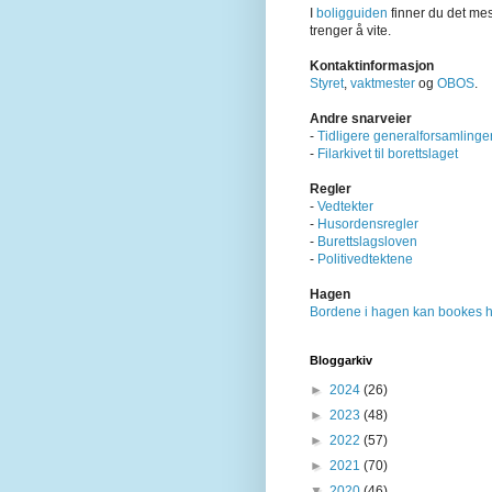
I
boligguiden
finner du det me
trenger å vite.
Kontaktinformasjon
Styret
,
vaktmester
og
OBOS
.
Andre snarveier
-
Tidligere generalforsamlinge
-
Filarkivet til borettslaget
Regler
-
Vedtekter
-
Husordensregler
-
Burettslagsloven
-
Politivedtektene
Hagen
Bordene i hagen kan bookes h
Bloggarkiv
►
2024
(26)
►
2023
(48)
►
2022
(57)
►
2021
(70)
▼
2020
(46)