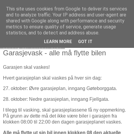
This site uses cookies from Google to deliver its services
Verksgata borettslag
and to analyze traffic. Your IP address and user-agent are
shared with Google along with performance and security
metrics to ensure quality of service, generate usage
statistics, and to detect and address abuse.
▼
LEARN MORE
GOT IT
søndag 11. oktober 2020
Garasjevask - alle må flytte bilen
Garasjen skal vaskes!
Hvert garasjeplan skal vaskes på hver sin dag:
27. oktober: Øvre garasjeplan, inngang Gøteborggata.
28. oktober: Nedre garasjeplan, inngang Fjellgata.
I tilegg til vasking, skal garasjeplassene få ny oppmerking.
På grunn av dette må det ikke være biler i garasjen fra
klokken 08:00 til 22:00 den dagen garasjeplanet vaskes.
Alle må flytte ut sin bil innen klokken 08 den aktuelle