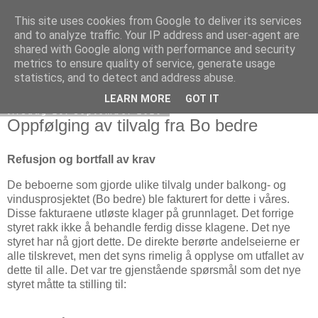
This site uses cookies from Google to deliver its services
Verksgata borettslag
and to analyze traffic. Your IP address and user-agent are
shared with Google along with performance and security
metrics to ensure quality of service, generate usage
statistics, and to detect and address abuse.
▼
LEARN MORE
GOT IT
tirsdag 29. september 2020
Oppfølging av tilvalg fra Bo bedre
Refusjon og bortfall av krav
De beboerne som gjorde ulike tilvalg under balkong- og
vindusprosjektet (Bo bedre) ble fakturert for dette i våres.
Disse fakturaene utløste klager på grunnlaget. Det forrige
styret rakk ikke å behandle ferdig disse klagene. Det nye
styret har nå gjort dette. De direkte berørte andelseierne er
alle tilskrevet, men det syns rimelig å opplyse om utfallet av
dette til alle. Det var tre gjenstående spørsmål som det nye
styret måtte ta stilling til: