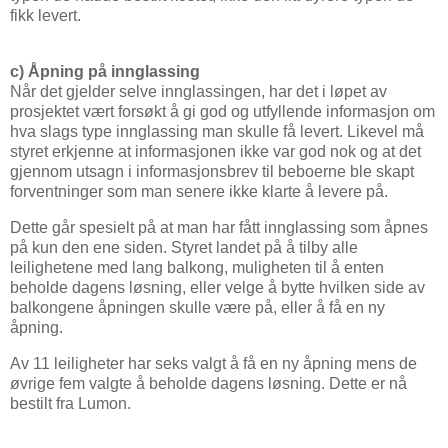
fikk levert.
c) Åpning på innglassing
Når det gjelder selve innglassingen, har det i løpet av
prosjektet vært forsøkt å gi god og utfyllende informasjon om
hva slags type innglassing man skulle få levert. Likevel må
styret erkjenne at informasjonen ikke var god nok og at det
gjennom utsagn i informasjonsbrev til beboerne ble skapt
forventninger som man senere ikke klarte å levere på.
Dette går spesielt på at man har fått innglassing som åpnes
på kun den ene siden. Styret landet på å tilby alle
leilighetene med lang balkong, muligheten til å enten
beholde dagens løsning, eller velge å bytte hvilken side av
balkongene åpningen skulle være på, eller å få en ny
åpning.
Av 11 leiligheter har seks valgt å få en ny åpning mens de
øvrige fem valgte å beholde dagens løsning. Dette er nå
bestilt fra Lumon.