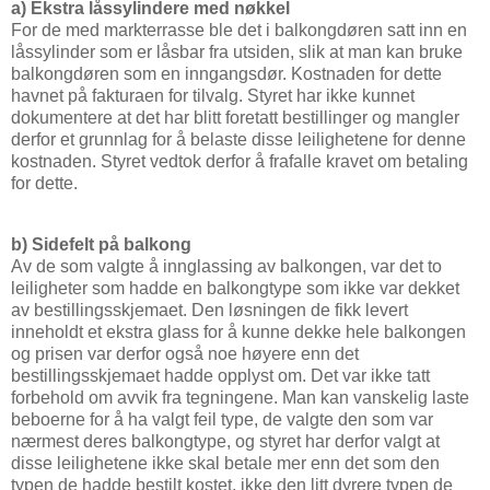
a) Ekstra låssylindere med nøkkel
For de med markterrasse ble det i balkongdøren satt inn en
låssylinder som er låsbar fra utsiden, slik at man kan bruke
balkongdøren som en inngangsdør. Kostnaden for dette
havnet på fakturaen for tilvalg. Styret har ikke kunnet
dokumentere at det har blitt foretatt bestillinger og mangler
derfor et grunnlag for å belaste disse leilighetene for denne
kostnaden. Styret vedtok derfor å frafalle kravet om betaling
for dette.
b) Sidefelt på balkong
Av de som valgte å innglassing av balkongen, var det to
leiligheter som hadde en balkongtype som ikke var dekket
av bestillingsskjemaet. Den løsningen de fikk levert
inneholdt et ekstra glass for å kunne dekke hele balkongen
og prisen var derfor også noe høyere enn det
bestillingsskjemaet hadde opplyst om. Det var ikke tatt
forbehold om avvik fra tegningene. Man kan vanskelig laste
beboerne for å ha valgt feil type, de valgte den som var
nærmest deres balkongtype, og styret har derfor valgt at
disse leilighetene ikke skal betale mer enn det som den
typen de hadde bestilt kostet, ikke den litt dyrere typen de