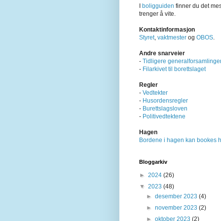
I
boligguiden
finner du det me
trenger å vite.
Kontaktinformasjon
Styret
,
vaktmester
og
OBOS
.
Andre snarveier
-
Tidligere generalforsamlinge
-
Filarkivet til borettslaget
Regler
-
Vedtekter
-
Husordensregler
-
Burettslagsloven
-
Politivedtektene
Hagen
Bordene i hagen kan bookes h
Bloggarkiv
►
2024
(26)
▼
2023
(48)
►
desember 2023
(4)
►
november 2023
(2)
►
oktober 2023
(2)