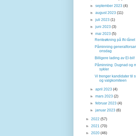
►
september 2023
(4)
►
august 2023
(11)
►
juli 2023
(1)
►
juni 2023
(3)
▼
mai 2023
(5)
Renteøkning på IN-lånet
Påminning generalforsa
onsdag
Billigere lading av El-bil!
Påminning: Dugnad og 
sykler
Vi trenger kandidater til s
og valgkomiteen
►
april 2023
(4)
►
mars 2023
(2)
►
februar 2023
(4)
►
januar 2023
(6)
►
2022
(57)
►
2021
(70)
►
2020
(46)