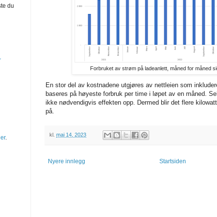
ste du
r
Forbruket av strøm på ladeanlett, måned for måned si
En stor del av kostnadene utgjøres av nettleien som inkluder
baseres på høyeste forbruk per time i løpet av en måned. Sel
ikke nødvendigvis effekten opp. Dermed blir det flere kilowatt
på.
kl.
mai 14, 2023
er
.
Nyere innlegg
Startsiden