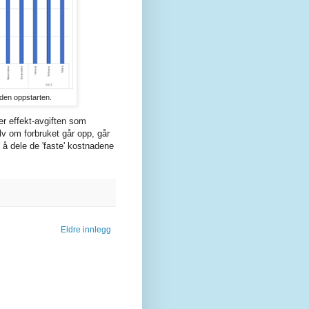
den oppstarten.
er effekt-avgiften som
v om forbruket går opp, går
 å dele de 'faste' kostnadene
Eldre innlegg