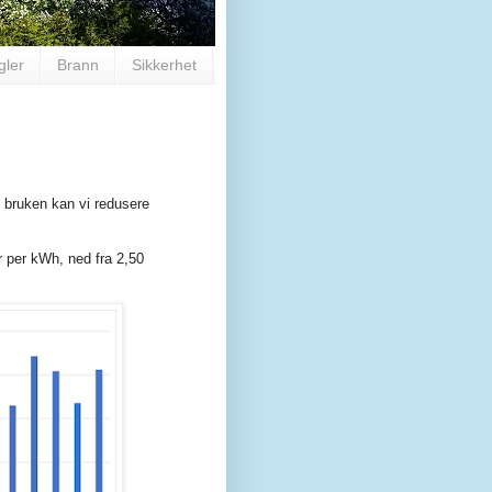
gler
Brann
Sikkerhet
 bruken kan vi redusere
er per kWh, ned fra 2,50