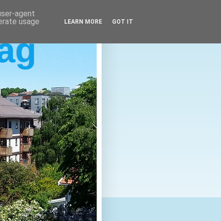
 user-agent
nerate usage
LEARN MORE
GOT IT
lag