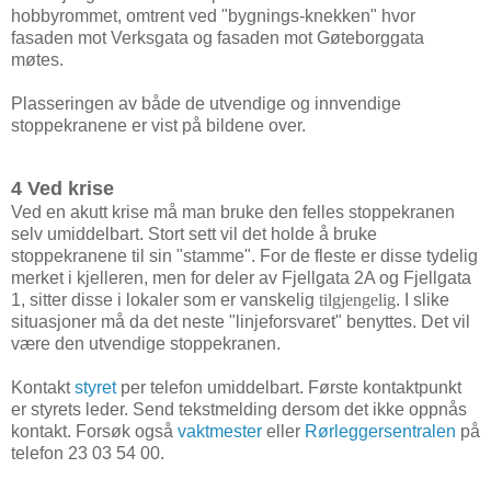
hobbyrommet, omtrent ved "bygnings-knekken" hvor
fasaden mot Verksgata og fasaden mot Gøteborggata
møtes.
Plasseringen av både de utvendige og innvendige
stoppekranene er vist på bildene over.
4 Ved krise
Ved en akutt krise må man bruke den felles stoppekranen
selv umiddelbart. Stort sett vil det holde å bruke
stoppekranene til sin "stamme". For de fleste er disse tydelig
merket i kjelleren, men for deler av Fjellgata 2A og Fjellgata
1, sitter disse i lokaler som er vanskelig
tilgjengelig
. I slike
situasjoner må da det neste "linjeforsvaret" benyttes. Det vil
være den utvendige stoppekranen.
Kontakt
styret
per telefon umiddelbart. Første kontaktpunkt
er styrets leder. Send tekstmelding dersom det ikke oppnås
kontakt. Forsøk også
vaktmester
eller
Rørleggersentralen
på
telefon 23 03 54 00.