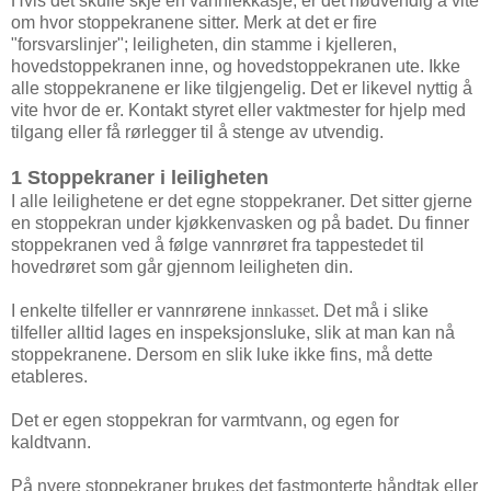
Hvis det skulle skje en vannlekkasje, er det nødvendig å vite
om hvor stoppekranene sitter. Merk at det er fire
"forsvarslinjer"; leiligheten, din stamme i kjelleren,
hovedstoppekranen inne, og hovedstoppekranen ute. Ikke
alle stoppekranene er like tilgjengelig. Det er likevel nyttig å
vite hvor de er. Kontakt styret eller vaktmester for hjelp med
tilgang eller få rørlegger til å stenge av utvendig.
1 Stoppekraner i leiligheten
I alle leilighetene er det egne stoppekraner. Det sitter gjerne
en stoppekran under kjøkkenvasken og på badet. Du finner
stoppekranen ved å følge vannrøret fra tappestedet til
hovedrøret som går gjennom leiligheten din.
I enkelte tilfeller er vannrørene
innkasset
. Det må i slike
tilfeller alltid lages en inspeksjonsluke, slik at man kan nå
stoppekranene. Dersom en slik luke ikke fins, må dette
etableres.
Det er egen stoppekran for varmtvann, og egen for
kaldtvann.
På nyere stoppekraner brukes det fastmonterte håndtak eller