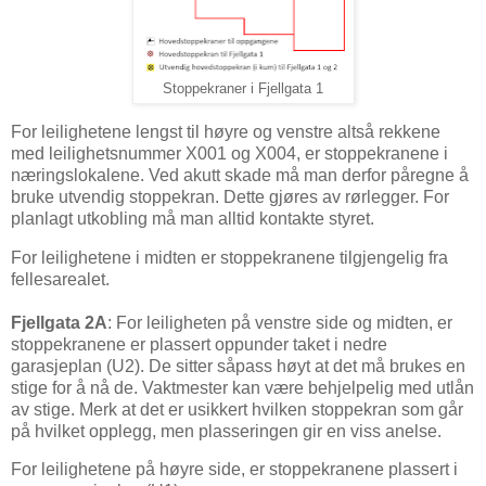
Stoppekraner i Fjellgata 1
For leilighetene lengst til høyre og venstre altså rekkene
med leilighetsnummer X001 og X004, er stoppekranene i
næringslokalene. Ved akutt skade må man derfor påregne å
bruke utvendig stoppekran. Dette gjøres av rørlegger. For
planlagt utkobling må man alltid kontakte styret.
For leilighetene i midten er stoppekranene tilgjengelig fra
fellesarealet.
Fjellgata 2A
: For leiligheten på venstre side og midten, er
stoppekranene er plassert oppunder taket i nedre
garasjeplan (U2). De sitter såpass høyt at det må brukes en
stige for å nå de. Vaktmester kan være behjelpelig med utlån
av stige. Merk at det er usikkert hvilken stoppekran som går
på hvilket opplegg, men plasseringen gir en viss anelse.
For leilighetene på høyre side, er stoppekranene plassert i